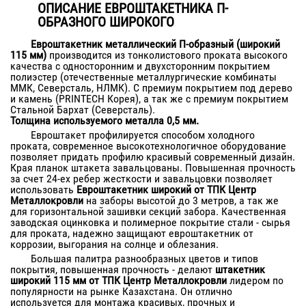
ОПИСАНИЕ ЕВРОШТАКЕТНИКА П-
ОБРАЗНОГО ШИРОКОГО
Евроштакетник металлический П-образный (широкий
115 мм)
производится из тонколистового проката высокого
качества с односторонним и двухсторонним покрытием
полиэстер (отечественные металлургические комбинаты
ММК, Северсталь, НЛМК). С премиум покрытием под дерево
и камень (PRINTECH Корея), а так же с премиум покрытием
Стальной Бархат (Северсталь).
Толщина используемого металла 0,5 мм.
Евроштакет профилируется способом холодного
проката, современное высокотехнологичное оборудование
позволяет придать профилю красивый современный дизайн.
Края планок штакета завальцованы. Повышенная прочность
за счет 24-ех ребер жесткости и завальцовки позволяет
использовать
Евроштакетник широкий от ТПК Центр
Металлокровли
на заборы высотой до 3 метров, а так же
для горизонтальной зашивки секций забора. Качественная
заводская оцинковка и полимерное покрытие стали - сырья
для проката, надежно защищают евроштакетник от
коррозии, выгорания на солнце и облезания.
Большая палитра разнообразных цветов и типов
покрытия, повышенная прочность - делают
штакетник
широкий 115 мм от ТПК Центр Металлокровли
лидером по
популярности на рынке Казахстана. Он отлично
используется для монтажа красивых, прочных и