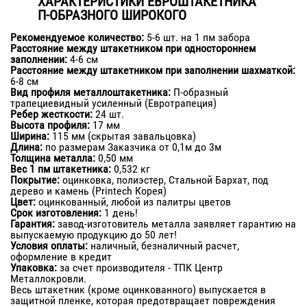
ХАРАКТЕРИСТИКИ ЕВРОШТАКЕТНИКА
П-ОБРАЗНОГО ШИРОКОГО
Рекомендуемое количество:
5-6 шт. на 1 пм забора
Расстояние между штакетником при одностороннем
заполнении:
4-6 см
Расстояние между штакетником при заполнении шахматкой:
6-8 см
Вид профиля металлоштакетника:
П-образный
трапециевидный усиленный (Евротрапеция)
Ребер жесткости:
24 шт.
Высота профиля:
17 мм
Ширина:
115 мм (скрытая завальцовка)
Длина:
по размерам Заказчика от 0,1м до 3м
Толщина металла:
0,50 мм
Вес 1 пм штакетника:
0,532 кг
Покрытие:
оцинковка, полиэстер, Стальной Бархат, под
дерево и камень (Printech Корея)
Цвет:
оцинкованный, любой из палитры цветов
Срок изготовления:
1 день!
Гарантия:
завод-изготовитель металла заявляет гарантию на
выпускаемую продукцию до 50 лет!
Условия оплаты:
наличный, безналичный расчет,
оформление в кредит
Упаковка:
за счет производителя - ТПК Центр
Металлокровли.
Весь штакетник (кроме оцинкованного) выпускается в
защитной пленке, которая предотвращает повреждения