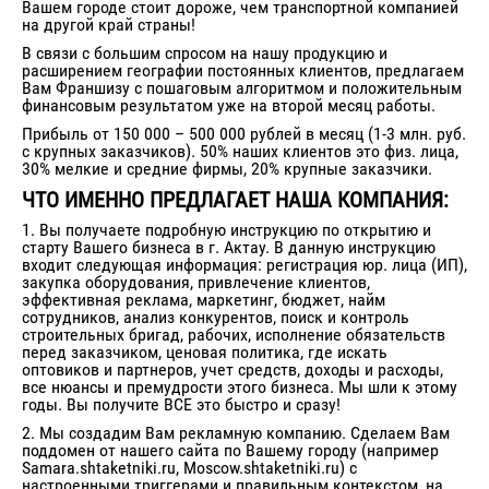
Вашем городе стоит дороже, чем транспортной компанией
на другой край страны!
В связи с большим спросом на нашу продукцию и
расширением географии постоянных клиентов, предлагаем
Вам Франшизу с пошаговым алгоритмом и положительным
финансовым результатом уже на второй месяц работы.
Прибыль от 150 000 – 500 000 рублей в месяц (1-3 млн. руб.
с крупных заказчиков). 50% наших клиентов это физ. лица,
30% мелкие и средние фирмы, 20% крупные заказчики.
ЧТО ИМЕННО ПРЕДЛАГАЕТ НАША КОМПАНИЯ:
1. Вы получаете подробную инструкцию по открытию и
старту Вашего бизнеса в г.
Актау
. В данную инструкцию
входит следующая информация: регистрация юр. лица (ИП),
закупка оборудования, привлечение клиентов,
эффективная реклама, маркетинг, бюджет, найм
сотрудников, анализ конкурентов, поиск и контроль
строительных бригад, рабочих, исполнение обязательств
перед заказчиком, ценовая политика, где искать
оптовиков и партнеров, учет средств, доходы и расходы,
все нюансы и премудрости этого бизнеса. Мы шли к этому
годы. Вы получите ВСЕ это быстро и сразу!
2. Мы создадим Вам рекламную компанию. Сделаем Вам
поддомен от нашего сайта по Вашему городу (например
Samara.shtaketniki.ru, Moscow.shtaketniki.ru) с
настроенными триггерами и правильным контекстом, на